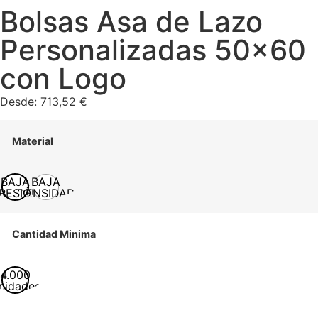
Bolsas Asa de Lazo
Personalizadas 50×60
con Logo
Desde:
713,52
€
Material
BAJA
BAJA
RESIÓN
DENSIDAD
Cantidad Minima
4.000
nidades