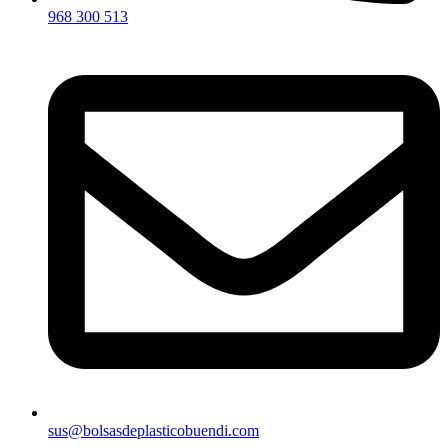
968 300 513
sus@bolsasdeplasticobuendi.com