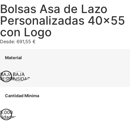
Bolsas Asa de Lazo
Personalizadas 40×55
con Logo
Desde:
691,55
€
Material
BAJA
BAJA
RESIÓN
DENSIDAD
Cantidad Minima
5.000
nidades