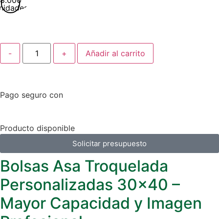
8.000
nidades
-
+
Añadir al carrito
Pago seguro con
Producto disponible
Solicitar presupuesto
Bolsas Asa Troquelada
Personalizadas 30×40 –
Mayor Capacidad y Imagen