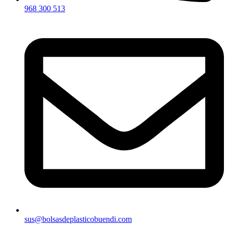
968 300 513
sus@bolsasdeplasticobuendi.com