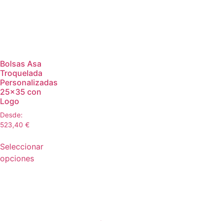
Bolsas Asa
Troquelada
Personalizadas
25×35 con
Logo
Desde:
523,40
€
Seleccionar
opciones
🚀🛍️ Todo el packaging que tu
negocio necesita, en un solo lugar