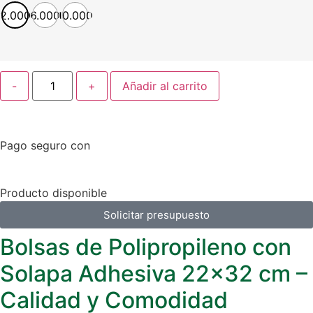
2.000
6.000
10.000
-
+
Añadir al carrito
Pago seguro con
Producto disponible
Solicitar presupuesto
Bolsas de Polipropileno con
Solapa Adhesiva 22×32 cm –
Calidad y Comodidad