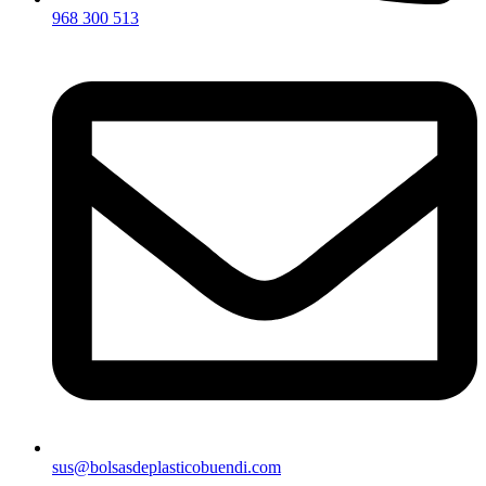
968 300 513
sus@bolsasdeplasticobuendi.com