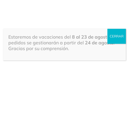
Bolsas de Plástico | Fábrica de Bolsas | Bolsas
personalizadas
0
Estaremos de vacaciones del
8 al 23 de agosto
CERRAR
. Los
pedidos se gestionarán a partir del
24 de agosto
.
Gracias por su comprensión.
Inicio
Bolsas de plástico
Bolsas de plástico sin
personalizar
Bolsas Transparentes