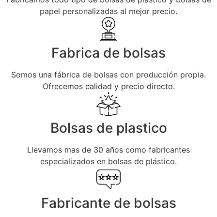
8
0
3
0
NegociosLocales
3
0
3
0
papel personalizadas al mejor precio.
29
0
Fabrica de bolsas
Somos una fábrica de bolsas con producción propia.
Ofrecemos calidad y precio directo.
Bolsas de plastico
Llevamos mas de 30 años como fabricantes
especializados en bolsas de plástico.
Fabricante de bolsas