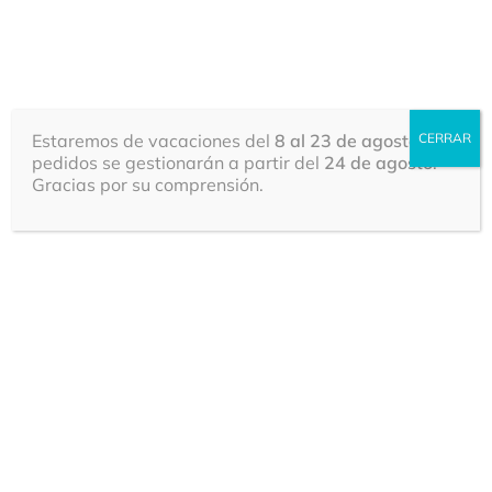
Bolsas de Plástico | Fábrica de Bolsas | Bolsas
personalizadas
0
Estaremos de vacaciones del
8 al 23 de agosto
CERRAR
. Los
pedidos se gestionarán a partir del
24 de agosto
.
Gracias por su comprensión.
Inicio
Bolsas Biodegradables Personalizadas