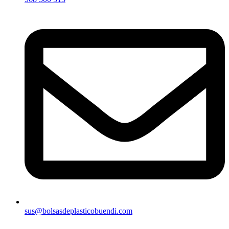
sus@bolsasdeplasticobuendi.com