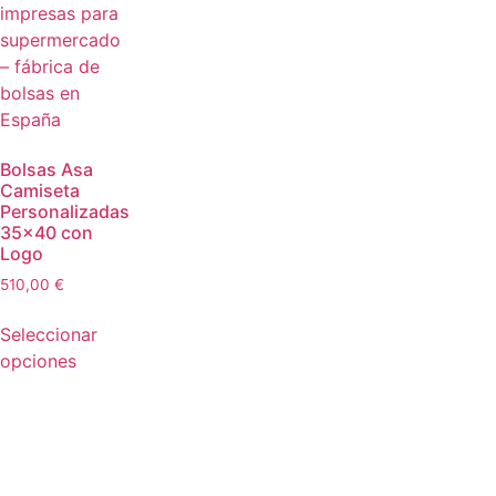
Bolsas Asa
Camiseta
Personalizadas
35×40 con
Logo
510,00
€
Seleccionar
opciones
🚀🛍️ Todo el packaging que tu
negocio necesita, en un solo lugar