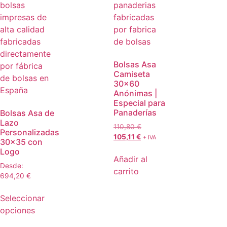
Bolsas Asa
Camiseta
30×60
Anónimas |
Especial para
Panaderías
Bolsas Asa de
Lazo
110,80
€
Personalizadas
105,11
€
+ IVA
30×35 con
Logo
Añadir al
Desde:
carrito
694,20
€
Seleccionar
opciones