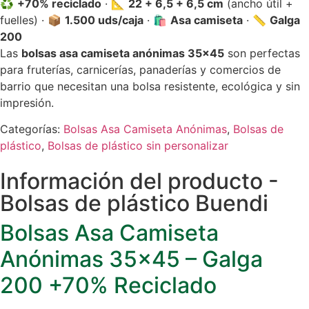
♻️
+70% reciclado
· 📐
22 + 6,5 + 6,5 cm
(ancho útil +
fuelles) · 📦
1.500 uds/caja
· 🛍️
Asa camiseta
· 📏
Galga
200
Las
bolsas asa camiseta anónimas 35×45
son perfectas
para fruterías, carnicerías, panaderías y comercios de
barrio que necesitan una bolsa resistente, ecológica y sin
impresión.
Categorías:
Bolsas Asa Camiseta Anónimas
,
Bolsas de
plástico
,
Bolsas de plástico sin personalizar
Información del producto -
Bolsas de plástico Buendi
Bolsas Asa Camiseta
Anónimas 35×45 – Galga
200 +70% Reciclado