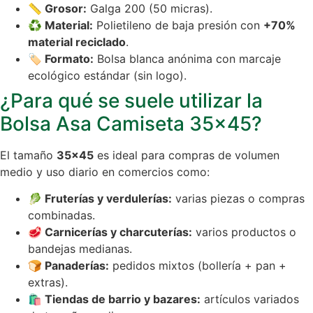
📏 Grosor:
Galga 200 (50 micras).
♻️ Material:
Polietileno de baja presión con
+70%
material reciclado
.
🏷️ Formato:
Bolsa blanca anónima con marcaje
ecológico estándar (sin logo).
¿Para qué se suele utilizar la
Bolsa Asa Camiseta 35×45?
El tamaño
35×45
es ideal para compras de volumen
medio y uso diario en comercios como:
🥬 Fruterías y verdulerías:
varias piezas o compras
combinadas.
🥩 Carnicerías y charcuterías:
varios productos o
bandejas medianas.
🍞 Panaderías:
pedidos mixtos (bollería + pan +
extras).
🛍️ Tiendas de barrio y bazares:
artículos variados