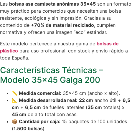
Las
bolsas asa camiseta anónimas 35×45
son un formato
muy práctico para comercios que necesitan una bolsa
resistente, ecológica y sin impresión. Gracias a su
contenido de
+70% de material reciclado
, cumplen
normativa y ofrecen una imagen “eco” estándar.
Este modelo pertenece a nuestra gama de
bolsas de
plástico
para uso profesional, con stock y envío rápido a
toda España.
Características Técnicas –
Modelo 35×45 Galga 200
📏 Medida comercial:
35×45 cm (ancho x alto).
📐 Medida desarrollada real:
22 cm
ancho útil +
6,5
cm
+
6,5 cm
de fuelles laterales (
35 cm
totales) x
45 cm
de alto total con asas.
📦 Cantidad por caja:
15 paquetes de 100 unidades
(
1.500 bolsas
).