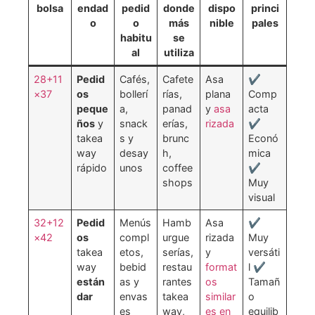
bolsa
endad
pedid
donde
dispo
princi
o
o
más
nible
pales
habitu
se
al
utiliza
28+11
Pedid
Cafés,
Cafete
Asa
✔
×37
os
bollerí
rías,
plana
Comp
peque
a,
panad
y
asa
acta
ños
y
snack
erías,
rizada
✔
takea
s y
brunc
Econó
way
desay
h,
mica
rápido
unos
coffee
✔
shops
Muy
visual
32+12
Pedid
Menús
Hamb
Asa
✔
×42
os
compl
urgue
rizada
Muy
takea
etos,
serías,
y
versáti
way
bebid
restau
format
l ✔
están
as y
rantes
os
Tamañ
dar
envas
takea
similar
o
es
way,
es en
equilib