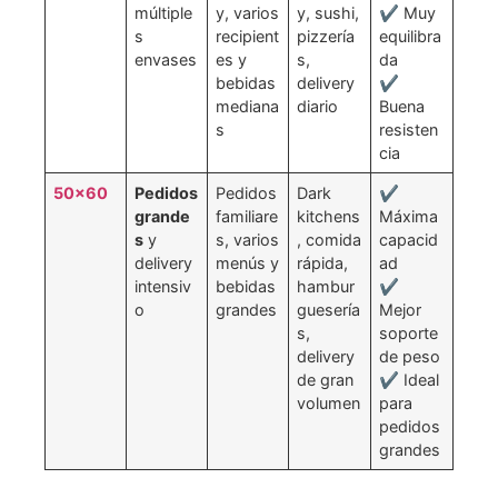
múltiple
y, varios
y, sushi,
✔ Muy
s
recipient
pizzería
equilibra
envases
es y
s,
da
bebidas
delivery
✔
mediana
diario
Buena
s
resisten
cia
50×60
Pedidos
Pedidos
Dark
✔
grande
familiare
kitchens
Máxima
s
y
s, varios
, comida
capacid
delivery
menús y
rápida,
ad
intensiv
bebidas
hambur
✔
o
grandes
guesería
Mejor
s,
soporte
delivery
de peso
de gran
✔ Ideal
volumen
para
pedidos
grandes