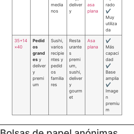
media
deliver
asa
rado
nos
y
plana
✔
Muy
utiliza
da
35+14
Pedid
Sushi,
Resta
Asa
✔
×40
os
varios
urante
plana
Más
grand
recipie
s
capaci
es
y
ntes y
premi
dad
deliver
pedid
um,
✔
y
os
sushi,
Base
premi
familia
deliver
amplia
um
res
y
✔
gourm
Image
et
n
premiu
m
Bolsas de papel anónimas