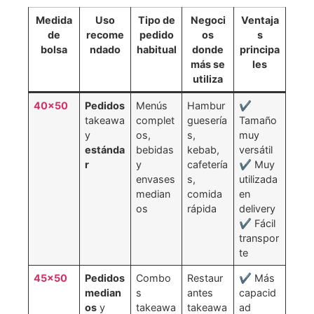
Medida
Uso
Tipo de
Negoci
Ventaja
de
recome
pedido
os
s
bolsa
ndado
habitual
donde
principa
más se
les
utiliza
40×50
Pedidos
Menús
Hambur
✔
takeawa
complet
guesería
Tamaño
y
os,
s,
muy
estánda
bebidas
kebab,
versátil
r
y
cafetería
✔ Muy
envases
s,
utilizada
median
comida
en
os
rápida
delivery
✔ Fácil
transpor
te
45×50
Pedidos
Combo
Restaur
✔ Más
median
s
antes
capacid
os
y
takeawa
takeawa
ad