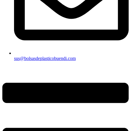
sus@bolsasdeplasticobuendi.com