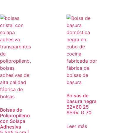
Bolsas de
basura negra
52×60 25
Bolsas de
SERV. G.70
Polipropileno
con Solapa
Leer más
Adhesiva
5,5×5,5 cm |