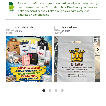
En nuestro perfil de Instagram compartimos algunos de los trabajos
realizados en nuestra fábrica de bolsas. Diseñamos y fabricamos
bolsas personalizadas y bolsas de plástico para comercios,
empresas y profesionales.
bolsasbuendi
bolsasbuendi
Feb 12
Dic 30
Todo el packaging que tu
Tu marca también puede ser
...
...
negocio necesita,
la reina del
29
0
4
0