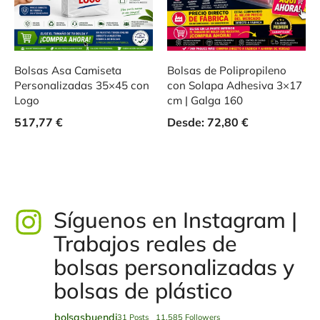
Bolsas Asa Camiseta
Bolsas de Polipropileno
Personalizadas 35×45 con
con Solapa Adhesiva 3×17
Logo
cm | Galga 160
517,77
€
Desde:
72,80
€
Síguenos en Instagram |
Trabajos reales de
bolsas personalizadas y
bolsas de plástico
bolsasbuendi
31 Posts
11.585 Followers