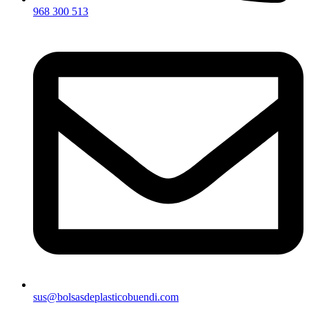
968 300 513
sus@bolsasdeplasticobuendi.com